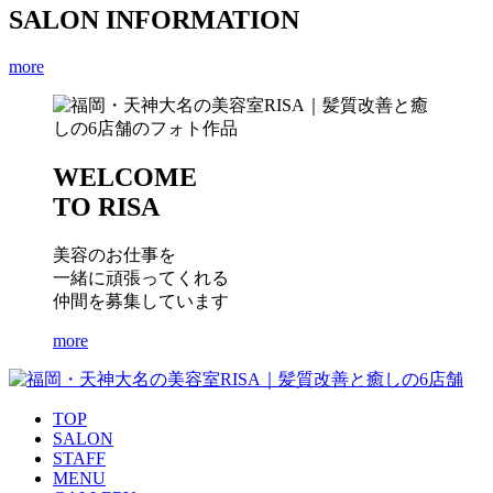
SALON INFORMATION
店
舗
more
情
報
WELCOME
TO RISA
求
人・
美容のお仕事を
採
一緒に頑張ってくれる
仲間を募集しています
用
more
情
報
TOP
SALON
STAFF
MENU