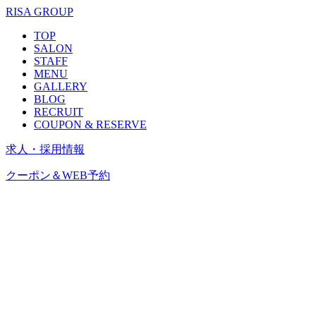
RISA GROUP
TOP
SALON
STAFF
MENU
GALLERY
BLOG
RECRUIT
COUPON & RESERVE
求人・採用情報
クーポン＆WEB予約