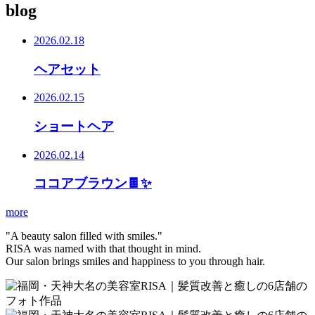
blog
ブ
ロ
2026.02.18
グ
ヘアセット
2026.02.15
ショートヘア
2026.02.14
ココアブラウン🍫✨
more
"A beauty salon filled with smiles."
RISA was named with that thought in mind.
Our salon brings smiles and happiness to you through hair.