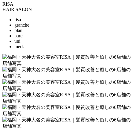
RISA
HAIR SALON
risa
granche
plan
parc
uni
merk