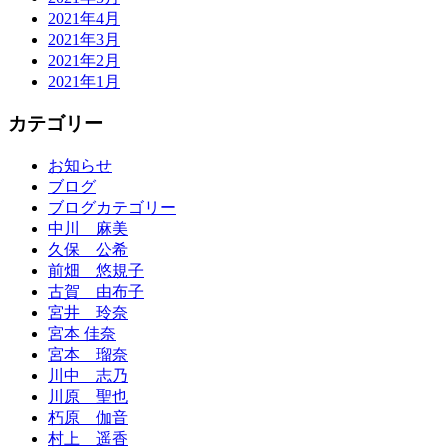
2021年4月
2021年3月
2021年2月
2021年1月
カテゴリー
お知らせ
ブログ
ブログカテゴリー
中川 麻美
久保 公希
前畑 悠規子
古賀 由布子
宮井 玲奈
宮本 佳奈
宮本 瑠奈
川中 志乃
川原 聖也
朽原 伽音
村上 遥香