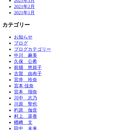
2021年3月
2021年2月
2021年1月
カテゴリー
お知らせ
ブログ
ブログカテゴリー
中川 麻美
久保 公希
前畑 悠規子
古賀 由布子
宮井 玲奈
宮本 佳奈
宮本 瑠奈
川中 志乃
川原 聖也
朽原 伽音
村上 遥香
楢﨑 文
田中 未来