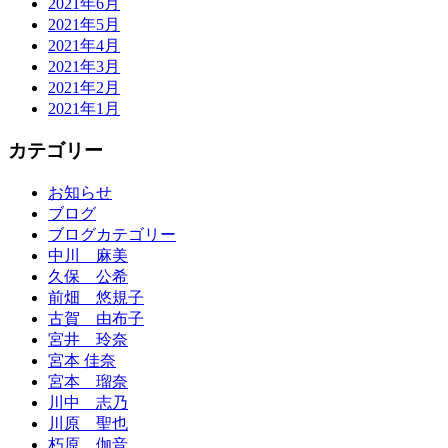
2021年6月
2021年5月
2021年4月
2021年3月
2021年2月
2021年1月
カテゴリー
お知らせ
ブログ
ブログカテゴリー
中川 麻美
久保 公希
前畑 悠規子
古賀 由布子
宮井 玲奈
宮本 佳奈
宮本 瑠奈
川中 志乃
川原 聖也
朽原 伽音