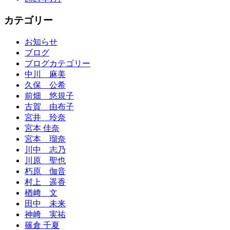
カテゴリー
お知らせ
ブログ
ブログカテゴリー
中川 麻美
久保 公希
前畑 悠規子
古賀 由布子
宮井 玲奈
宮本 佳奈
宮本 瑠奈
川中 志乃
川原 聖也
朽原 伽音
村上 遥香
楢﨑 文
田中 未来
神﨑 実祐
篠倉 千夏