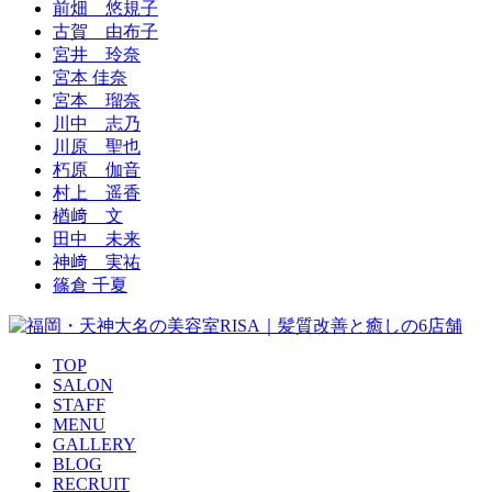
前畑 悠規子
古賀 由布子
宮井 玲奈
宮本 佳奈
宮本 瑠奈
川中 志乃
川原 聖也
朽原 伽音
村上 遥香
楢﨑 文
田中 未来
神﨑 実祐
篠倉 千夏
TOP
SALON
STAFF
MENU
GALLERY
BLOG
RECRUIT