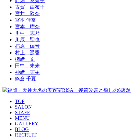
前畑 悠規子
古賀 由布子
宮井 玲奈
宮本 佳奈
宮本 瑠奈
川中 志乃
川原 聖也
朽原 伽音
村上 遥香
楢﨑 文
田中 未来
神﨑 実祐
篠倉 千夏
TOP
SALON
STAFF
MENU
GALLERY
BLOG
RECRUIT