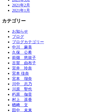
2021年2月
2021年1月
カテゴリー
お知らせ
ブログ
ブログカテゴリー
中川 麻美
久保 公希
前畑 悠規子
古賀 由布子
宮井 玲奈
宮本 佳奈
宮本 瑠奈
川中 志乃
川原 聖也
朽原 伽音
村上 遥香
楢﨑 文
田中 未来