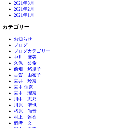
2021年3月
2021年2月
2021年1月
カテゴリー
お知らせ
ブログ
ブログカテゴリー
中川 麻美
久保 公希
前畑 悠規子
古賀 由布子
宮井 玲奈
宮本 佳奈
宮本 瑠奈
川中 志乃
川原 聖也
朽原 伽音
村上 遥香
楢﨑 文